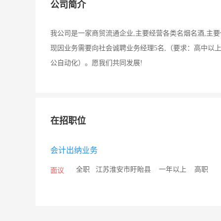
公司简介
我公司是一家商贸流通企业,主要经营各类名烟名酒,主
现因业务需要向社会诚聘业务经理5名,（要求：高中以上
公自动化）。愿我们共同发展!
在招职位
会计出纳业务
/
全职
/
江苏淮安市盱眙县
/
一年以上
/
高职
面议