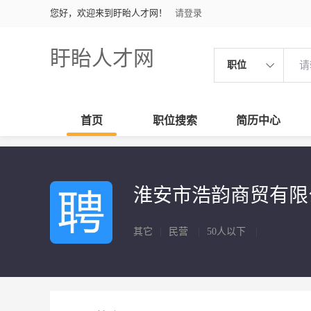
您好，欢迎来到盱眙人才网！
请登录
盱眙人才网
职位
首页
职位搜索
简历中心
淮安市浩韵商贸有
其它
|
民营
|
50人以下
|