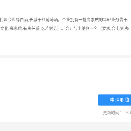
要代理今世缘白酒,长城干红葡萄酒。企业拥有一批高素质的年轻业务骨干,
文化,高素质,有责任感,吃苦耐劳）。会计与出纳各一名（要求,会电脑,办
申请职位
更新时间： 08-