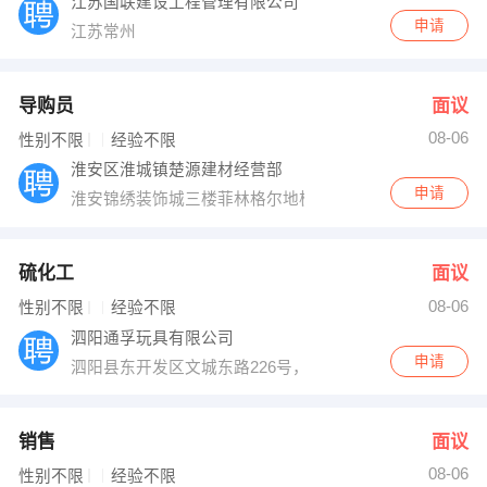
江苏国联建设工程管理有限公司
申请
江苏常州
导购员
面议
08-06
性别不限
经验不限
淮安区淮城镇楚源建材经营部
申请
淮安锦绣装饰城三楼菲林格尔地板旗舰店
硫化工
面议
08-06
性别不限
经验不限
泗阳通孚玩具有限公司
申请
泗阳县东开发区文城东路226号，可乘77路到通孚玩具站
销售
面议
08-06
性别不限
经验不限