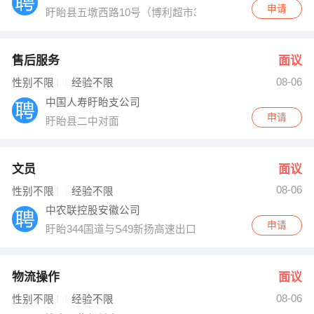
申请
盱眙县五墩西路10号（博利超市3楼）
售后服务
面议
08-06
性别不限
经验不限
中国人寿盱眙支公司
申请
盱眙县二中对面
文员
面议
08-06
性别不限
经验不限
中农联控股安徽公司
申请
盱眙344国道与S49新扬高速出口交叉口东北500米全球
物流操作
面议
08-06
性别不限
经验不限