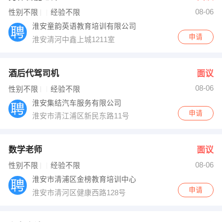
08-06
出纳
保险
性别不限
经验不限
淮安童韵英语教育培训有限公司
编辑
法律
申请
淮安清河中鑫上城1211室
保洁
贸易采购
酒后代驾司机
面议
跟单
理财顾问
08-06
性别不限
经验不限
淮安集结汽车服务有限公司
其他职位
申请
淮安市清江浦区新民东路11号
数学老师
面议
08-06
性别不限
经验不限
淮安市清浦区金榜教育培训中心
申请
淮安市清河区健康西路128号