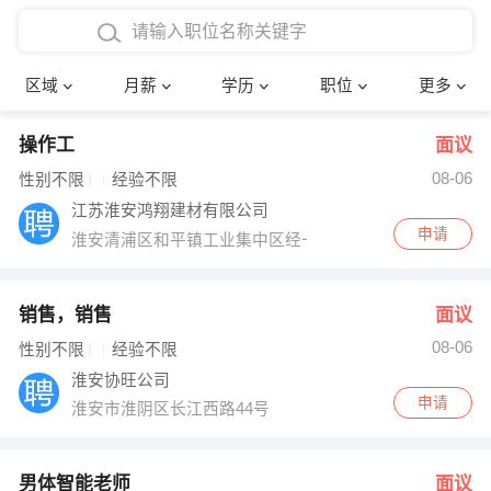
4000-5000元
本科
行政后勤
建筑装潢
确定
区域
月薪
学历
职位
更多
5000-8000元
硕士
销售岗位
教师
操作工
面议
8000-12000元
博士
文员
护士
08-06
性别不限
经验不限
12000-20000元
财务会计
传单派发
江苏淮安鸿翔建材有限公司
申请
淮安清浦区和平镇工业集中区经一路
其他
超市零售
促销导购
网络IT
保健按摩
销售，销售
面议
08-06
性别不限
经验不限
快递员
前台接待
淮安协旺公司
申请
淮安市淮阴区长江西路44号
收银员
技术员/工程师
水电/机修
部门经理
男体智能老师
面议