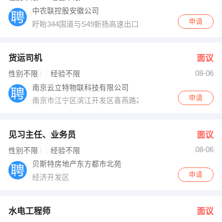
中农联控股安徽公司
申请
盱眙344国道与S49新扬高速出口交叉口东北500米全球
货运司机
面议
08-06
性别不限
经验不限
南京云立特物联科技有限公司
申请
南京市江宁区滨江开发区喜燕路27号
见习主任、业务员
面议
08-06
性别不限
经验不限
贝斯特房地产东方都市北苑
申请
经济开发区
水电工程师
面议