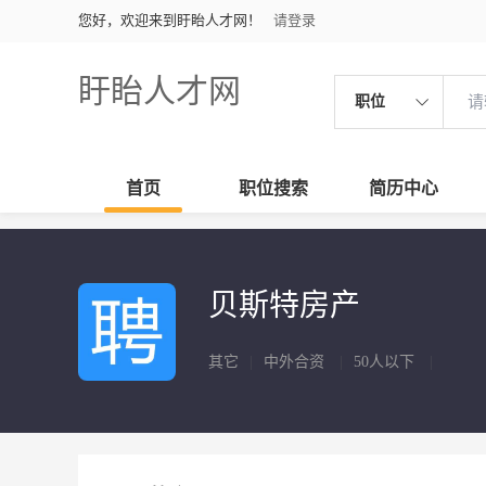
您好，欢迎来到盱眙人才网！
请登录
盱眙人才网
职位
首页
职位搜索
简历中心
贝斯特房产
其它
|
中外合资
|
50人以下
|