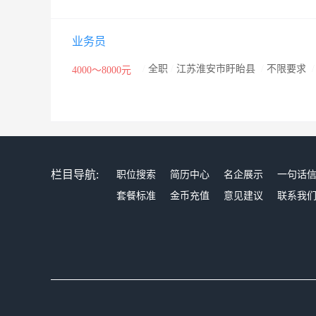
业务员
/
全职
/
江苏淮安市盱眙县
/
不限要求
4000～8000元
栏目导航:
职位搜索
简历中心
名企展示
一句话
套餐标准
金币充值
意见建议
联系我