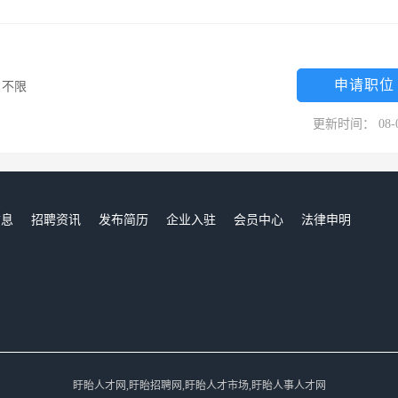
申请职位
/
不限
更新时间： 08-
信息
招聘资讯
发布简历
企业入驻
会员中心
法律申明
们
盱眙人才网,盱眙招聘网,盱眙人才市场,盱眙人事人才网