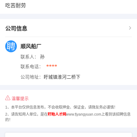
吃苦耐劳
公司信息
顺风船厂
联系人：
孙
****
联系电话：
公司地址：
盱城镇淮河二桥下
温馨提示
1、本平台仅供信息发布，不会收取押金、保证金，请微友务必谨慎！
2、请告知用人单位，是在
盱眙人才网
www.fjyangyuan.com上看到该招聘信息
的！