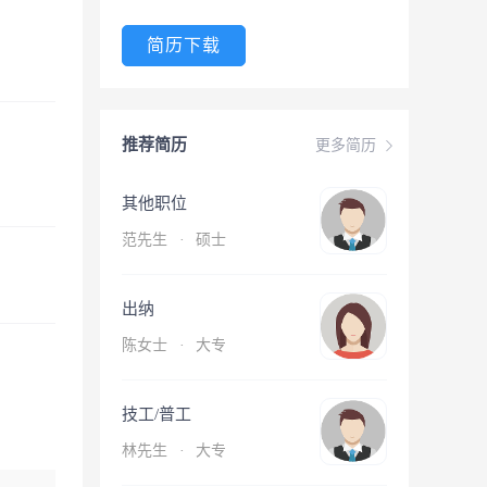
简历下载
推荐简历
更多简历
其他职位
范先生
·
硕士
出纳
陈女士
·
大专
技工/普工
林先生
·
大专