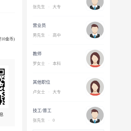
张先生
·
大专
营业员
男先生
·
高中
10金币)
教师
罗女士
·
本科
其他职位
卢女士
·
大专
技工/普工
息
张先生
·
0