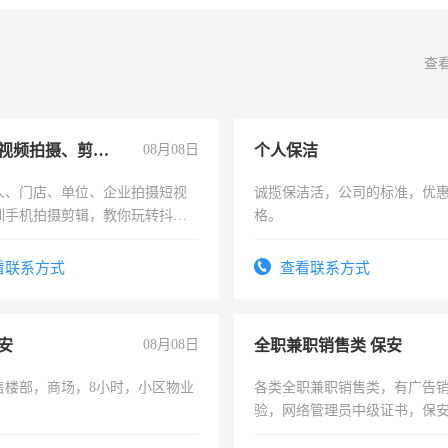
查
手机短视频拍摄、剪辑、抖音快手
08月08日
个人保洁
人、门店、单位、企业拍摄短视
诚揽保洁活，公司的标准，优
训手机拍摄剪辑，教你玩转抖音
格。
人、门店、单位、企业拍摄短视
训手机拍摄剪辑，教你玩转抖
看联系方式
查看联系方式
也可以成为拍摄达人！你也可以
摄达人！
安
08月08日
全职兼职销售类 保安
售楼部，商场，8小时，小区物业
各类全职兼职销售类，有广告
验，网络管理员中级证书，保
队长，形象岗或幼儿园保安，