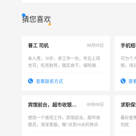
猜您喜欢
普工 司机
08月09日
本人男，30岁，求工作一份，年后上班
可为个
也可，吃苦耐劳，踏实肯干，保险销售
频，培
勿扰
可为个
频，培
查看联系方式
查
音！你
成为拍
宾馆前台，超市收银员，淘宝客服
08月08日
求职保
想找一个夜班工作，宾馆前台，超市收
最好是
银员，淘宝客服，晚7点到10点的钟点
勿扰
工，麻烦看到的老板加我微信聊，手机