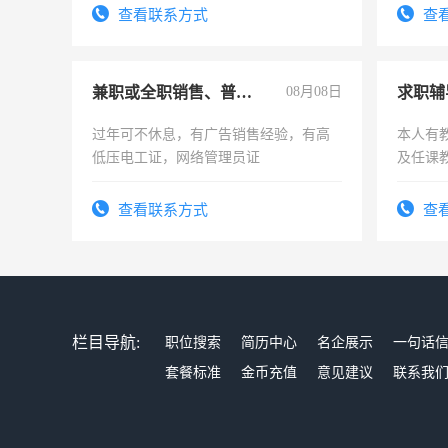
号同微信
查看联系方式
查
兼职或全职销售、普工、维修
08月08日
求职辅
过年可不休息，有广告销售经验，有高
本人有
低压电工证，网络管理员证
及任课
师，求
查看联系方式
查
栏目导航:
职位搜索
简历中心
名企展示
一句话
套餐标准
金币充值
意见建议
联系我