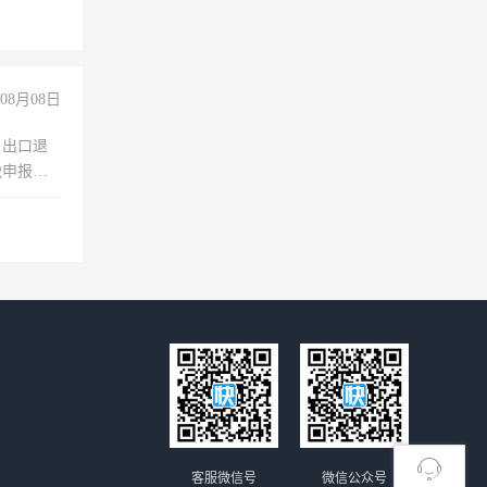
经验
08月08日
，出口退
税申报、
理乱账业
职会计工
客服微信号
微信公众号