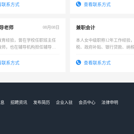
有高低压电工证和十几年工作
看联系方式
查看联系方式
导老师
08月08日
兼职会计
教育经验，曾在学校任职班主任
本人女中级职称12年工作经验
教师，也在辅导机构担任辅导教
税、政府补贴、银行贷款、纳
周一至周五辅导老师的工作
为各类公司策划，设建新账，
务，财务咨询等业务。欲求兼
看联系方式
查看联系方式
作
信息
招聘资讯
发布简历
企业入驻
会员中心
法律申明
们